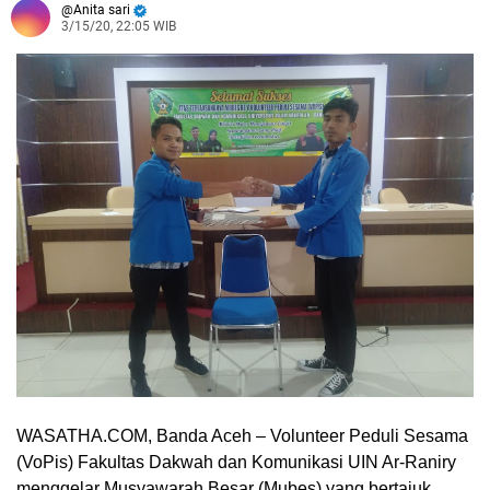
Anita sari
3/15/20, 22:05 WIB
WASATHA.COM, Banda Aceh
– Volunteer Peduli Sesama
(VoPis) Fakultas Dakwah dan Komunikasi UIN Ar-Raniry
menggelar Musyawarah Besar (Mubes) yang bertajuk