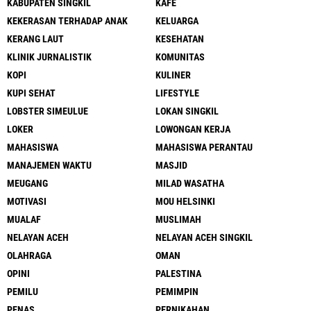
KABUPATEN SINGKIL
KAFE
KEKERASAN TERHADAP ANAK
KELUARGA
KERANG LAUT
KESEHATAN
KLINIK JURNALISTIK
KOMUNITAS
KOPI
KULINER
KUPI SEHAT
LIFESTYLE
LOBSTER SIMEULUE
LOKAN SINGKIL
LOKER
LOWONGAN KERJA
MAHASISWA
MAHASISWA PERANTAU
MANAJEMEN WAKTU
MASJID
MEUGANG
MILAD WASATHA
MOTIVASI
MOU HELSINKI
MUALAF
MUSLIMAH
NELAYAN ACEH
NELAYAN ACEH SINGKIL
OLAHRAGA
OMAN
OPINI
PALESTINA
PEMILU
PEMIMPIN
PENAS
PERNIKAHAN