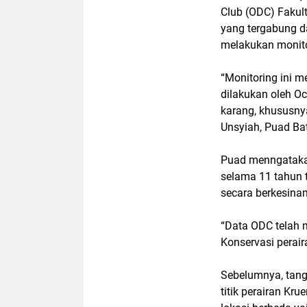
Club (ODC) Fakult
yang tergabung d
melakukan monitor
“Monitoring ini m
dilakukan oleh O
karang, khususny
Unsyiah, Puad Ba
Puad menngatakan
selama 11 tahun t
secara berkesinam
“Data ODC telah
Konservasi perair
Sebelumnya, tang
titik perairan Kru