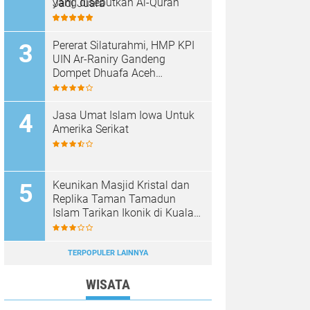
yang disebutkan Al-Quran
Jadi Juara
Pererat Silaturahmi, HMP KPI
UIN Ar-Raniry Gandeng
Dompet Dhuafa Aceh
Sukseskan Communication
Care VI
Jasa Umat Islam Iowa Untuk
Amerika Serikat
Keunikan Masjid Kristal dan
Replika Taman Tamadun
Islam Tarikan Ikonik di Kuala
Terengganu, Malaysia
TERPOPULER LAINNYA
WISATA