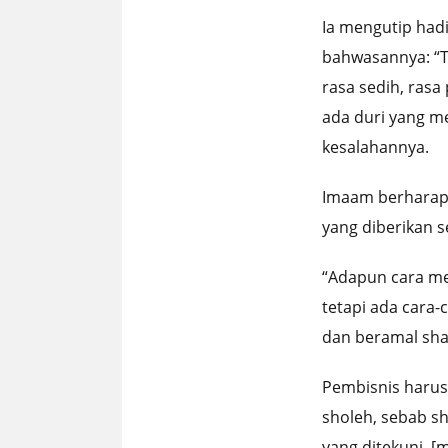
Ia mengutip had
bahwasannya: “T
rasa sedih, rasa
ada duri yang m
kesalahannya.
Imaam berharap 
yang diberikan 
“Adapun cara men
tetapi ada cara
dan beramal sha
Pembisnis harus
sholeh, sebab sh
yang ditekuni.
[m