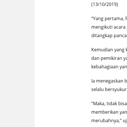
(13/10/2019)
“Yang pertama, R
mengikuti acara i
ditangkap panca
Kemudian yang ke
dan pemikiran y
kebahagiaan yan
Ia menegaskan ba
selalu bersyuku
“Maka, tidak bis
memberikan yang
merubahnya,” uj