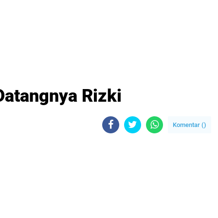
Datangnya Rizki
Komentar (
)