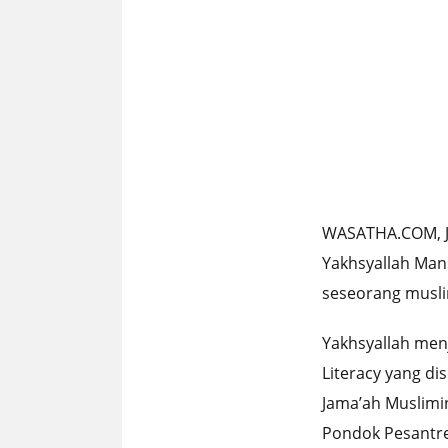
WASATHA.COM, 
Yakhsyallah Man
seseorang musli
Yakhsyallah menj
Literacy yang d
Jama’ah Muslimi
Pondok Pesantren