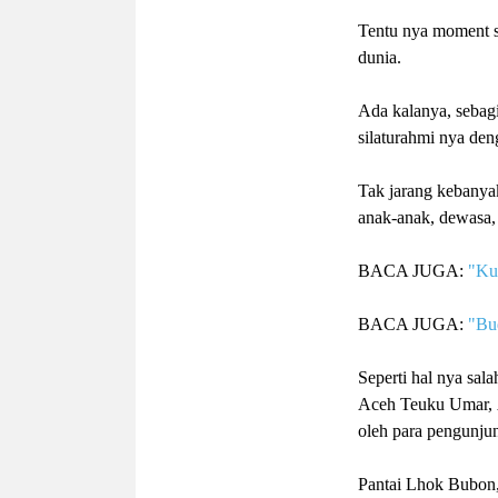
Tentu nya moment s
dunia.
Ada kalanya, sebag
silaturahmi nya deng
Tak jarang kebanyak
anak-anak, dewasa,
BACA JUGA:
"Ku
BACA JUGA:
"Bud
Seperti hal nya s
ala
Aceh Teuku Umar,
oleh para pengunju
Pantai
L
hok
B
ubon