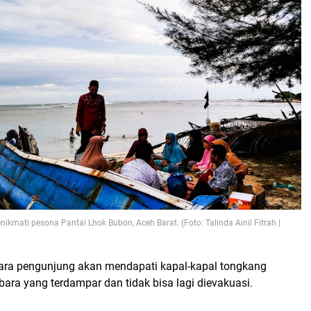
kmati pesona Pantai Lhok Bubon, Aceh Barat. (Foto: Talinda Ainil Fitrah |
ara pengunjung akan mendapati kapal-kapal tongkang
ara yang terdampar dan tidak bisa lagi dievakuasi.