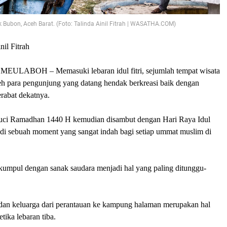
 Bubon, Aceh Barat. (Foto: Talinda Ainil Fitrah | WASATHA.COM)
nil Fitrah
 MEULABOH
– Memasuki lebaran idul fitri
,
sejumlah tempat wisata
eh para pengunjung yang datang hendak berkreasi baik dengan
rabat dekatnya.
suci Ramadhan 1440 H
kemudian disambut dengan
Hari Raya Idul
di
sebuah moment yang sangat indah
bagi setiap ummat muslim di
rkumpul dengan sanak saudara menjadi hal yang paling ditunggu-
dan keluarga dari perantauan ke kampung halaman merupakan hal
tika lebaran tiba.