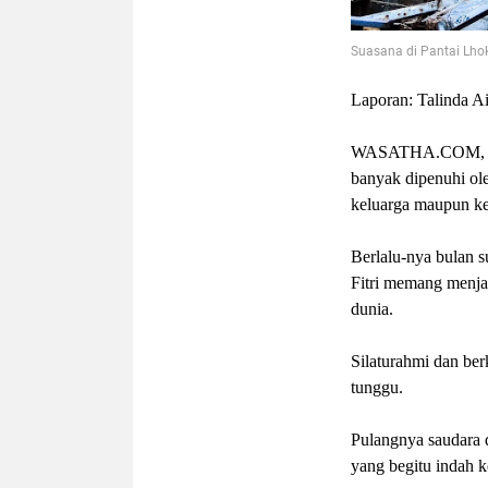
Suasana di Pantai Lhok
Laporan: Talinda Ai
WASATHA.COM,
banyak dipenuhi ol
keluarga maupun ke
Berlalu-nya
bulan 
Fitri
memang menja
dunia.
Silaturahmi dan be
tunggu.
Pulangnya saudara 
yang begitu indah ke