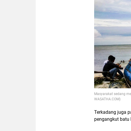
Masyarakat sedang meni
WASATHA.COM)
Terkadang juga p
pengangkut batu b