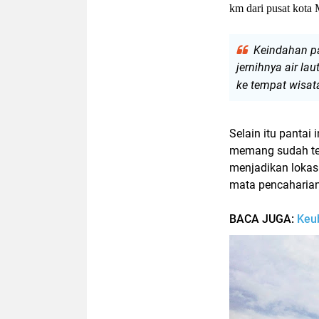
km dari pusat
kota
Keindahan p
jernihnya air l
ke tempat wisat
Selain itu pantai 
memang sudah ter
menjadikan lokas
mata pencaharia
BACA JUGA:
Keu