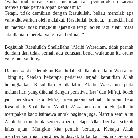
“wahai muhammad kami hancurkan saja penduduk ini karena
mereka tidak pernah sopan kepadamu.”
Tetapi, tidak demikian dengan Rasulullah, beliau menolak apa
yang ditawarkan oleh malaikat.
Rasulullah berkata, “mungkin hari
ini mereka tidak mngikuti ajaranku tetapi boleh jadi suatu masa
ada diantara mereka yang mau beriman.”
Begitulah Rasulullah Shallallahu 'Alaihi Wassalam, tidak pernah
dendam dan tidak pernah ada perasaan benci walaupun itu orang
yang menyakitinya.
Dalam kondisi demikian Rasulullah Shallallahu 'alaihi Wassalam
bingung
Setelah beberapa peristiwa terjadi kemudian Allah
berangkatkan Rasulullah Shallallahu 'Alaihi Wassalam, pada
malam hari yang dikenal dengan peristiwa Isra’ dan Mi’raj, boleh
jadi peristiwa Isra Mi’raj merupakan sebuah hiburan bagi
Rasulullah Shallallahu 'Alaihi Wassalam dan boleh jadi itu
merupakan kado istimewa untuk baginda juga.
Namun semua itu
Allah berikan tidak semerta-merta, tetapi Allah berikan setelah
lulus ujian.
Mungkin kita pernah bertanya, Kenapa Allah
memberikan ujian yang begitu dasyat, bukankah baginda seorang