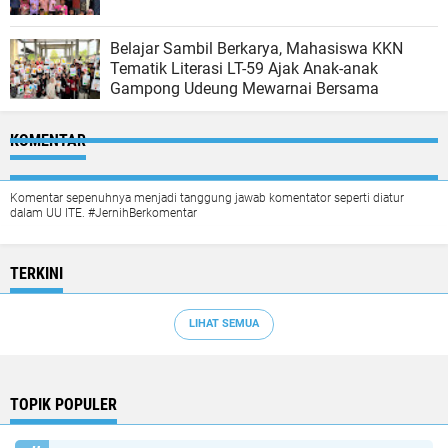
Belajar Sambil Berkarya, Mahasiswa KKN
Tematik Literasi LT-59 Ajak Anak-anak
Gampong Udeung Mewarnai Bersama
KOMENTAR
Komentar sepenuhnya menjadi tanggung jawab komentator seperti diatur
dalam UU ITE. #JernihBerkomentar
TERKINI
LIHAT SEMUA
TOPIK POPULER