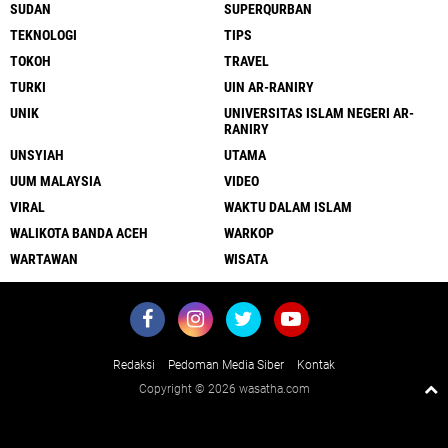
SUDAN
SUPERQURBAN
TEKNOLOGI
TIPS
TOKOH
TRAVEL
TURKI
UIN AR-RANIRY
UNIK
UNIVERSITAS ISLAM NEGERI AR-
RANIRY
UNSYIAH
UTAMA
UUM MALAYSIA
VIDEO
VIRAL
WAKTU DALAM ISLAM
WALIKOTA BANDA ACEH
WARKOP
WARTAWAN
WISATA
Redaksi
Pedoman Media Siber
Kontak
Copyright ©
2026 wasatha.com