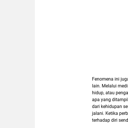
Fenomena ini ju
lain. Melalui med
hidup, atau peng
apa yang ditampi
dari kehidupan s
jalani. Ketika pe
terhadap diri sen