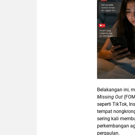
Belakangan ini, 
Missing Out
(FOMO
seperti TikTok, I
tempat nongkrong,
sering kali memb
perkembangan aga
pergaulan.