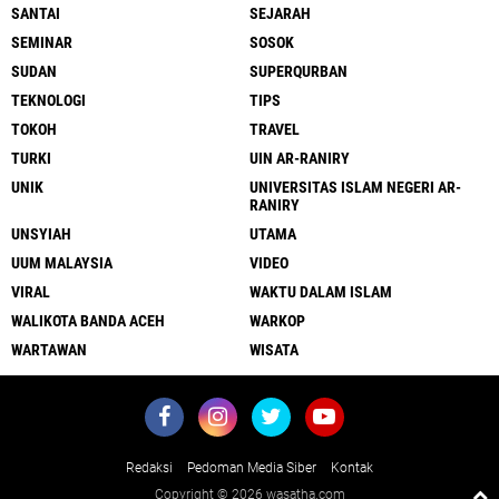
SANTAI
SEJARAH
SEMINAR
SOSOK
SUDAN
SUPERQURBAN
TEKNOLOGI
TIPS
TOKOH
TRAVEL
TURKI
UIN AR-RANIRY
UNIK
UNIVERSITAS ISLAM NEGERI AR-
RANIRY
UNSYIAH
UTAMA
UUM MALAYSIA
VIDEO
VIRAL
WAKTU DALAM ISLAM
WALIKOTA BANDA ACEH
WARKOP
WARTAWAN
WISATA
Redaksi
Pedoman Media Siber
Kontak
Copyright ©
2026 wasatha.com