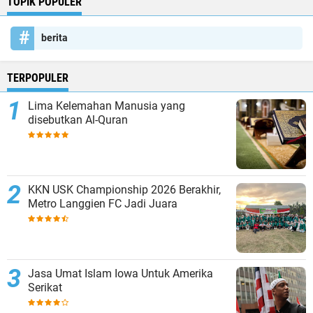
TOPIK POPULER
berita
TERPOPULER
Lima Kelemahan Manusia yang
disebutkan Al-Quran
KKN USK Championship 2026 Berakhir,
Metro Langgien FC Jadi Juara
Jasa Umat Islam Iowa Untuk Amerika
Serikat