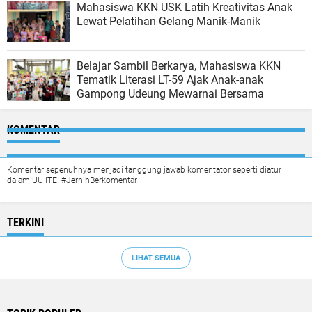
Mahasiswa KKN USK Latih Kreativitas Anak
Lewat Pelatihan Gelang Manik-Manik
Belajar Sambil Berkarya, Mahasiswa KKN
Tematik Literasi LT-59 Ajak Anak-anak
Gampong Udeung Mewarnai Bersama
KOMENTAR
Komentar sepenuhnya menjadi tanggung jawab komentator seperti diatur
dalam UU ITE. #JernihBerkomentar
TERKINI
LIHAT SEMUA