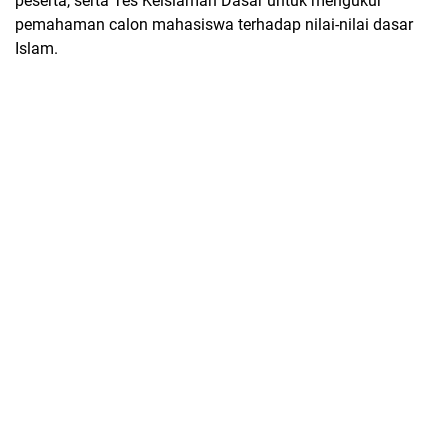
peserta, serta Tes Keislaman Dasar untuk mengukur
pemahaman calon mahasiswa terhadap nilai-nilai dasar
Islam.