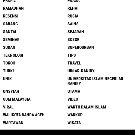
PROFIL
PUASA
RAMADHAN
REHAT
RESENSI
RUSIA
SABANG
SAINS
SANTAI
SEJARAH
SEMINAR
SOSOK
SUDAN
SUPERQURBAN
TEKNOLOGI
TIPS
TOKOH
TRAVEL
TURKI
UIN AR-RANIRY
UNIK
UNIVERSITAS ISLAM NEGERI AR-
RANIRY
UNSYIAH
UTAMA
UUM MALAYSIA
VIDEO
VIRAL
WAKTU DALAM ISLAM
WALIKOTA BANDA ACEH
WARKOP
WARTAWAN
WISATA