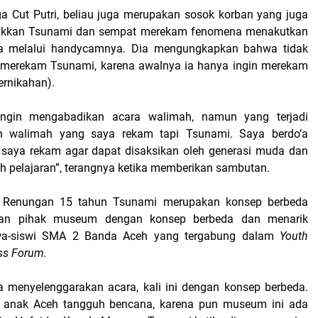
uga Cut Putri, beliau juga merupakan sosok korban yang juga
ukkan Tsunami dan sempat merekam fenomena menakutkan
ja melalui handycamnya. Dia mengungkapkan bahwa tidak
a merekam Tsunami, karena awalnya ia hanya ingin merekam
ernikahan).
ingin mengabadikan acara walimah, namun yang terjadi
n walimah yang saya rekam tapi Tsunami. Saya berdo’a
 saya rekam agar dapat disaksikan oleh generasi muda dan
ah pelajaran”, terangnya ketika memberikan sambutan.
 Renungan 15 tahun Tsunami merupakan konsep berbeda
kan pihak museum dengan konsep berbeda dan menarik
swa-siswi SMA 2 Banda Aceh yang tergabung dalam
Youth
ss Forum.
ta menyelenggarakan acara, kali ini dengan konsep berbeda.
 anak Aceh tangguh bencana, karena pun museum ini ada