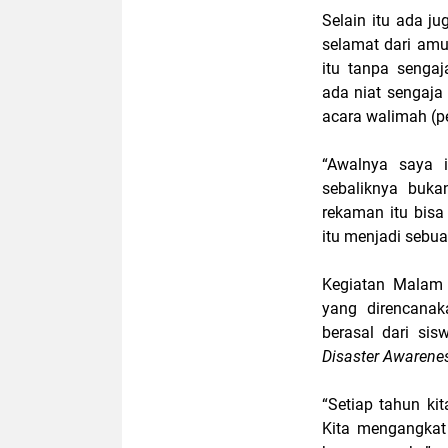
Selain itu ada j
selamat dari am
itu tanpa senga
ada niat sengaj
acara walimah (p
“Awalnya saya 
sebaliknya buka
rekaman itu bisa
itu menjadi sebu
Kegiatan Malam
yang direncana
berasal dari si
Disaster Awarene
“Setiap tahun ki
Kita mengangkat