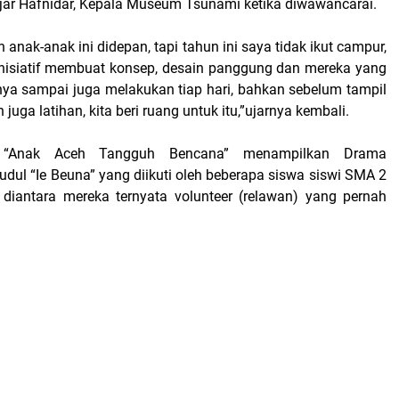
ujar Hafnidar, Kepala Museum Tsunami ketika diwawancarai.
 anak-anak ini didepan, tapi tahun ini saya tidak ikut campur,
nisiatif membuat konsep, desain panggung dan mereka yang
a sampai juga melakukan tiap hari, bahkan sebelum tampil
juga latihan, kita beri ruang untuk itu,”ujarnya kembali.
k “Anak Aceh Tangguh Bencana” menampilkan Drama
dul “Ie Beuna” yang diikuti oleh beberapa siswa siswi SMA 2
diantara mereka ternyata volunteer (relawan) yang pernah