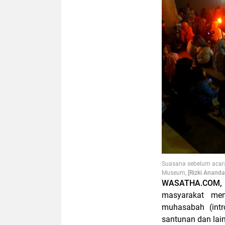
Suasana sebelum acara
Museum,
[Rizki Anand
WASATHA.COM
masyarakat me
muhasabah (intro
santunan dan la