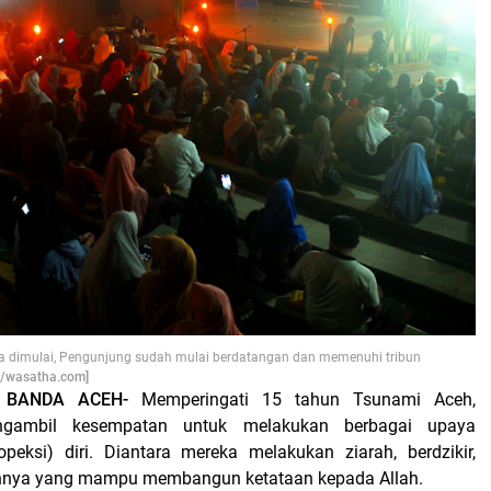
 dimulai, Pengunjung sudah mulai berdatangan dan memenuhi tribun
a/wasatha.com]
, BANDA ACEH-
Memperingati 15 tahun Tsunami Aceh,
ngambil kesempatan untuk melakukan berbagai upaya
peksi) diri. Diantara mereka melakukan ziarah, berdzikir,
innya yang mampu membangun ketataan kepada Allah.