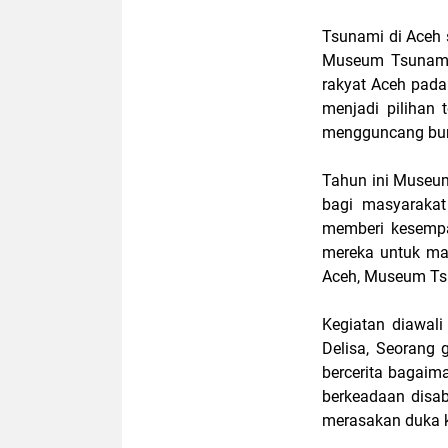
Tsunami di Aceh 
Museum Tsunami
rakyat Aceh pad
menjadi pilihan
mengguncang bum
Tahun ini Museu
bagi masyarakat
memberi kesempa
mereka untuk ma
Aceh, Museum Ts
Kegiatan diawal
Delisa, Seorang
bercerita bagaima
berkeadaan disab
merasakan duka ke