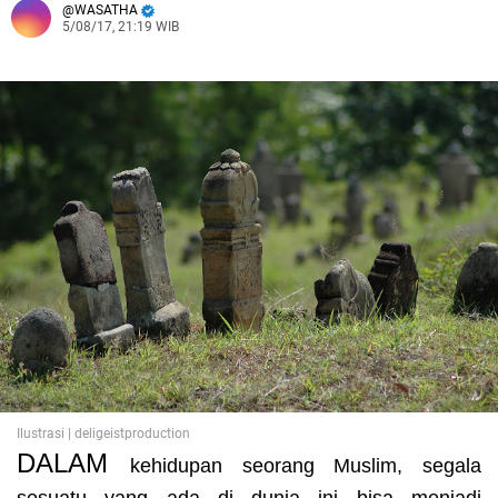
WASATHA
5/08/17, 21:19 WIB
Ilustrasi | deligeistproduction
DALAM
kehidupan seorang Muslim, segala