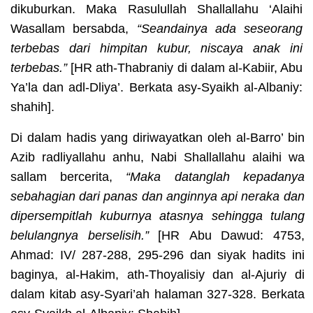
dikuburkan. Maka Rasulullah Shallallahu ‘Alaihi
Wasallam
bersabda,
“Seandainya ada seseorang
terbebas dari himpitan kubur, niscaya anak ini
terbebas.”
[HR
ath-Thabraniy di dalam al-Kabiir, Abu
Ya’la dan adl-Dliya’. Berkata asy-Syaikh al-Albaniy:
shahih].
Di dalam hadis
yang diriwayatkan oleh al-Barro’ bin
Azib radliyallahu anhu, Nabi Shallallahu alaihi wa
sallam bercerita,
“Maka datanglah kepadanya
sebahagian dari panas dan anginnya api neraka dan
dipersempitlah kuburnya atasnya sehingga tulang
belulangnya berselisih.”
[HR
Abu Dawud: 4753,
Ahmad: IV/
287-288, 295-296 dan siyak hadits ini
baginya, al-Hakim, ath-Thoyalisiy dan al-Ajuriy di
dalam kitab asy-Syari’ah halaman 327-328. Berkata