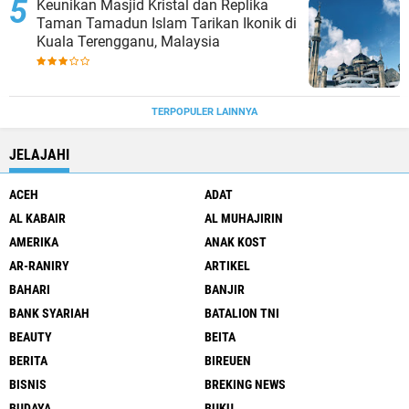
Keunikan Masjid Kristal dan Replika
Taman Tamadun Islam Tarikan Ikonik di
Kuala Terengganu, Malaysia
TERPOPULER LAINNYA
JELAJAHI
ACEH
ADAT
AL KABAIR
AL MUHAJIRIN
AMERIKA
ANAK KOST
AR-RANIRY
ARTIKEL
BAHARI
BANJIR
BANK SYARIAH
BATALION TNI
BEAUTY
BEITA
BERITA
BIREUEN
BISNIS
BREKING NEWS
BUDAYA
BUKU