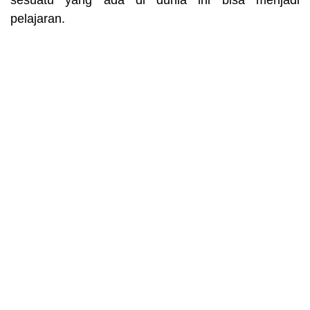
sesuatu yang ada di dunia ini bisa menjadi
pelajaran.