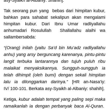
asy-Syaikh al-Albaniy: Shahih].
Tak seorang pun yang bebas dari himpitan kubur,
bahkan para sahabat sekalipun akan mengalami
himpitan kubur.
Dari Ibnu Umar
radliyallahu
anhumadari Rosulullah
Shallallahu alaihi wa
sallambersabda:
“(Orang) inilah (yaitu Sa’d bin Mu’adz
radliyallahu
anhu) yang arsy berguncang karenanya, pintu-pintu
langit terbuka lantarannya dan tujuh puluh ribu
malaikat menyaksikannya. Sungguh-sungguh ia
telah dihimpit (oleh bumi) dengan sekali himpitan
lalu ia dilonggarkan darinya.”
[HR
an-Nasa’iy:
IV/
100-101. Berkata asy-Syaikh al-Albaniy: shahih].
Ketiga
,
kubur adalah tempat yang paling sepi maka
ramaikanlah ia dengan perbanyak baca Al-Quran
.