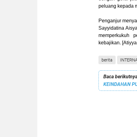
peluang kepada 
Penganjur menya
Sayyidatina Aisya
memperkukuh pe
kebajikan. [Atiyya
berita
INTERN
Baca berikutnya