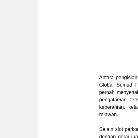
Antara pengisian
Global Sumud Fl
pernah menyerta
pengalaman ter
keberanian, ket
relawan.
Selain slot perk
dengan gerai jua