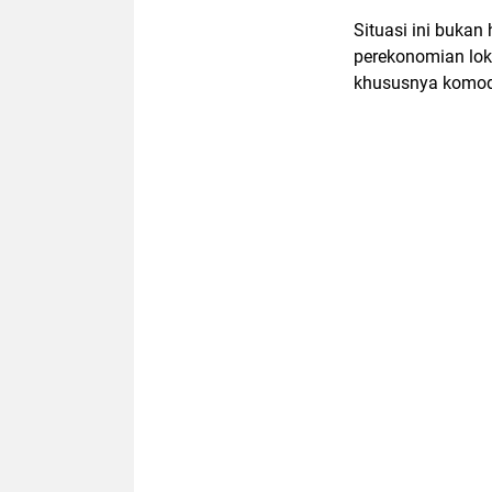
Situasi ini buka
perekonomian loka
khususnya komod