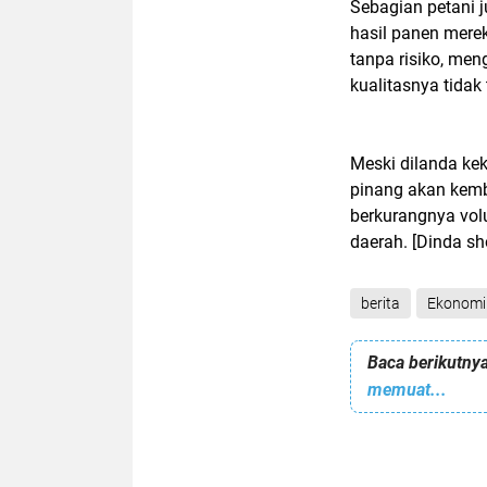
Sebagian petani
hasil panen mere
tanpa risiko, me
kualitasnya tida
Meski dilanda kek
pinang akan kemb
berkurangnya vol
daerah. [Dinda sh
berita
Ekonomi
Baca berikutnya
memuat...