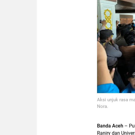
Aksi unjuk rasa m
Nora.
Banda Aceh
– Pu
Raniry dan Unive