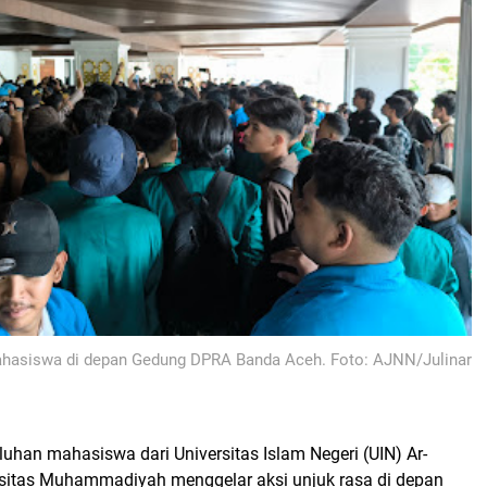
ahasiswa di depan Gedung DPRA Banda Aceh. Foto: AJNN/Julinar
luhan mahasiswa dari Universitas Islam Negeri (UIN) Ar-
rsitas Muhammadiyah menggelar aksi unjuk rasa di depan