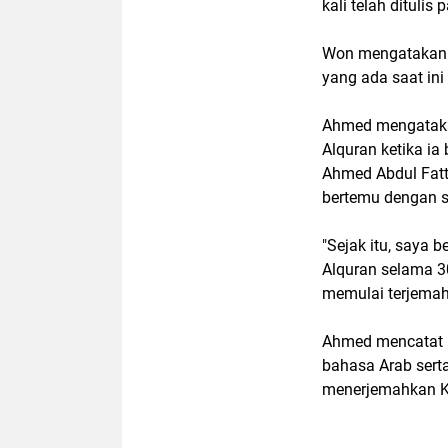
kali telah dituli
Won mengatakan 
yang ada saat ini
Ahmed mengatakan
Alquran ketika ia
Ahmed Abdul Fatt
bertemu dengan s
"Sejak itu, saya 
Alquran selama 
memulai terjemaha
Ahmed mencatat 
bahasa Arab serta
menerjemahkan Ki