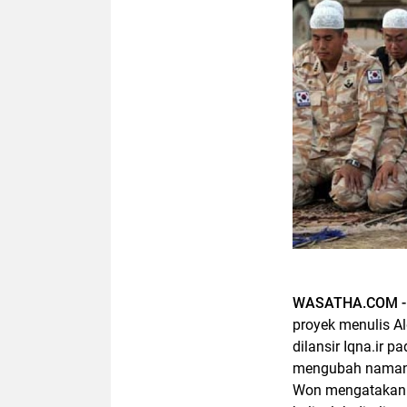
WASATHA.COM 
proyek menulis A
dilansir Iqna.ir 
mengubah namany
Won mengatakan 