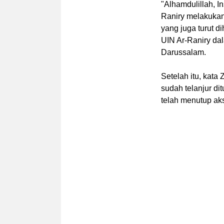
"Alhamdulillah,
I
Raniry melakukan
yang juga turut d
UIN Ar-Raniry da
Darussalam.
Setelah itu, kat
sudah telanjur d
telah menutup aks