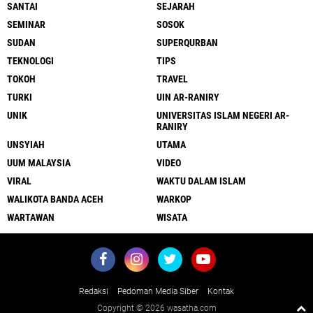
SANTAI
SEJARAH
SEMINAR
SOSOK
SUDAN
SUPERQURBAN
TEKNOLOGI
TIPS
TOKOH
TRAVEL
TURKI
UIN AR-RANIRY
UNIK
UNIVERSITAS ISLAM NEGERI AR-
RANIRY
UNSYIAH
UTAMA
UUM MALAYSIA
VIDEO
VIRAL
WAKTU DALAM ISLAM
WALIKOTA BANDA ACEH
WARKOP
WARTAWAN
WISATA
Redaksi
Pedoman Media Siber
Kontak
Copyright ©
2026 wasatha.com