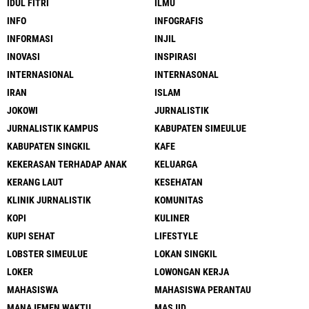
IDUL FITRI
ILMU
INFO
INFOGRAFIS
INFORMASI
INJIL
INOVASI
INSPIRASI
INTERNASIONAL
INTERNASONAL
IRAN
ISLAM
JOKOWI
JURNALISTIK
JURNALISTIK KAMPUS
KABUPATEN SIMEULUE
KABUPATEN SINGKIL
KAFE
KEKERASAN TERHADAP ANAK
KELUARGA
KERANG LAUT
KESEHATAN
KLINIK JURNALISTIK
KOMUNITAS
KOPI
KULINER
KUPI SEHAT
LIFESTYLE
LOBSTER SIMEULUE
LOKAN SINGKIL
LOKER
LOWONGAN KERJA
MAHASISWA
MAHASISWA PERANTAU
MANAJEMEN WAKTU
MASJID