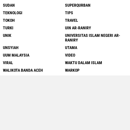
SUDAN
SUPERQURBAN
TEKNOLOGI
TIPS
TOKOH
TRAVEL
TURKI
UIN AR-RANIRY
UNIK
UNIVERSITAS ISLAM NEGERI AR-
RANIRY
UNSYIAH
UTAMA
UUM MALAYSIA
VIDEO
VIRAL
WAKTU DALAM ISLAM
WALIKOTA BANDA ACEH
WARKOP
WARTAWAN
WISATA
Close
x
Redaksi
Pedoman Media Siber
Kontak
Copyright ©
2026 wasatha.com