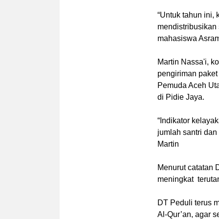
“Untuk tahun ini,
mendistribusikan
mahasiswa Asrama
Martin Nassa'i, k
pengiriman paket
Pemuda Aceh Utara
di Pidie Jaya.
“Indikator kelaya
jumlah santri dan
Martin
Menurut catatan 
meningkat terut
DT Peduli terus m
Al-Qur’an, agar s