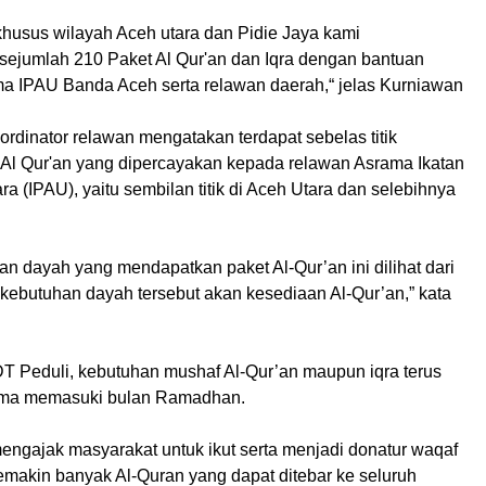
 khusus wilayah Aceh utara dan Pidie Jaya kami
 sejumlah 210 Paket Al Qur'an dan Iqra dengan bantuan
 IPAU Banda Aceh serta relawan daerah,“ jelas Kurniawan
oordinator relawan mengatakan terdapat sebelas titik
 Al Qur'an yang dipercayakan kepada relawan Asrama Ikatan
 (IPAU), yaitu sembilan titik di Aceh Utara dan selebihnya
kan dayah yang mendapatkan paket Al-Qur’an ini dilihat dari
 kebutuhan dayah tersebut akan kesediaan Al-Qur’an,” kata
DT Peduli, kebutuhan mushaf Al-Qur’an maupun iqra terus
ama memasuki bulan Ramadhan.
engajak masyarakat untuk ikut serta menjadi donatur waqaf
emakin banyak Al-Quran yang dapat ditebar ke seluruh