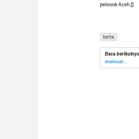
pelosok Aceh.
[]
berita
Baca berikutnya
memuat...