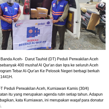
Banda Aceh-
Darut Tauhid (DT) Peduli Perwakilan Aceh
 sebanyak 400 mushaf Al Qur'an dan Iqra ke seluruh Aceh
rogram Tebar Al-Qur'an Ke Pelosok Negeri berbagi berkah
 1441H.
 Peduli Perwakilan Aceh, Kurniawan Kamis (30/4)
atan itu yang merupakan agenda rutin setiap tahun. Adapun
ibagikan, kata Kurniawan, ini merupakan waqaf para donatur
.