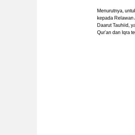
Menurutnya, untuk
kepada Relawan A
Daarut Tauhiid, 
Qur'an dan Iqra te