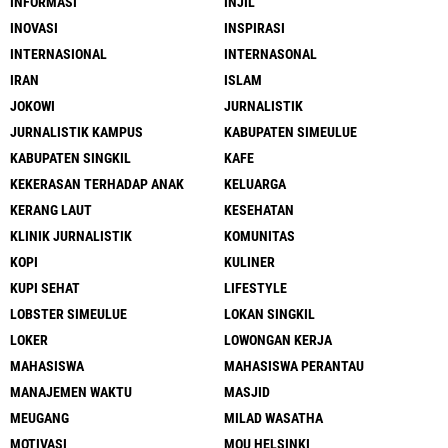
INFORMASI
INJIL
INOVASI
INSPIRASI
INTERNASIONAL
INTERNASONAL
IRAN
ISLAM
JOKOWI
JURNALISTIK
JURNALISTIK KAMPUS
KABUPATEN SIMEULUE
KABUPATEN SINGKIL
KAFE
KEKERASAN TERHADAP ANAK
KELUARGA
KERANG LAUT
KESEHATAN
KLINIK JURNALISTIK
KOMUNITAS
KOPI
KULINER
KUPI SEHAT
LIFESTYLE
LOBSTER SIMEULUE
LOKAN SINGKIL
LOKER
LOWONGAN KERJA
MAHASISWA
MAHASISWA PERANTAU
MANAJEMEN WAKTU
MASJID
MEUGANG
MILAD WASATHA
MOTIVASI
MOU HELSINKI