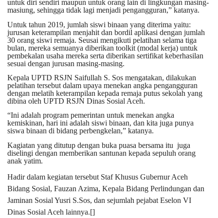
untuk diri sendiri maupun untuk orang lain di lingkungan masing-
masiung, sehingga tidak lagi menjadi pengangguran,” katanya.
Untuk tahun 2019, jumlah siswi binaan yang diterima yaitu:
jurusan keterampilan menjahit dan bordil aplikasi dengan jumlah
30 orang siswi remaja. Seusai mengikuti pelatihan selama tiga
bulan, mereka semuanya diberikan toolkit (modal kerja) untuk
pembekalan usaha mereka serta diberikan sertifikat keberhasilan
sesuai dengan jurusan masing-masing.
Kepala UPTD RSJN Saifullah S. Sos mengatakan, dilakukan
pelatihan tersebut dalam upaya menekan angka pengangguran
dengan melatih keterampilan kepada remaja putus sekolah yang
dibina oleh UPTD RSJN Dinas Sosial Aceh.
“Ini adalah program pemerintan untuk menekan angka
kemiskinan, hari ini adalah siswi binaan, dan kita juga punya
siswa binaan di bidang perbengkelan,” katanya.
Kagiatan yang ditutup dengan buka puasa bersama itu juga
diselingi dengan memberikan santunan kepada sepuluh orang
anak yatim.
Hadir dalam kegiatan tersebut Staf Khusus Gubernur Aceh
Bidang Sosial, Fauzan Azima, Kepala Bidang Perlindungan dan
Jaminan Sosial Yusri S.Sos, dan sejumlah pejabat Eselon VI
Dinas Sosial Aceh lainnya.
[]