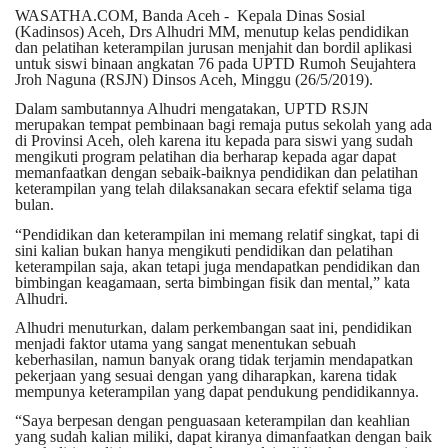
WASATHA.COM, Banda Aceh
- Kepala Dinas Sosial
(Kadinsos) Aceh, Drs Alhudri MM, menutup kelas pendidikan
dan pelatihan keterampilan jurusan menjahit dan bordil aplikasi
untuk siswi binaan angkatan 76 pada UPTD Rumoh Seujahtera
Jroh Naguna (RSJN) Dinsos Aceh, Minggu (26/5/2019).
Dalam sambutannya Alhudri mengatakan, UPTD RSJN
merupakan tempat pembinaan bagi remaja putus sekolah yang ada
di Provinsi Aceh, oleh karena itu kepada para siswi yang sudah
mengikuti program pelatihan dia berharap kepada agar dapat
memanfaatkan dengan sebaik-baiknya pendidikan dan pelatihan
keterampilan yang telah dilaksanakan secara efektif selama tiga
bulan.
“Pendidikan dan keterampilan ini memang relatif singkat, tapi di
sini kalian bukan hanya mengikuti pendidikan dan pelatihan
keterampilan saja, akan tetapi juga mendapatkan pendidikan dan
bimbingan keagamaan, serta bimbingan fisik dan mental,” kata
Alhudri.
Alhudri menuturkan, dalam perkembangan saat ini, pendidikan
menjadi faktor utama yang sangat menentukan sebuah
keberhasilan, namun banyak orang tidak terjamin mendapatkan
pekerjaan yang sesuai dengan yang diharapkan, karena tidak
mempunya keterampilan yang dapat pendukung pendidikannya.
“Saya berpesan dengan penguasaan keterampilan dan keahlian
yang sudah kalian miliki, dapat kiranya dimanfaatkan dengan baik