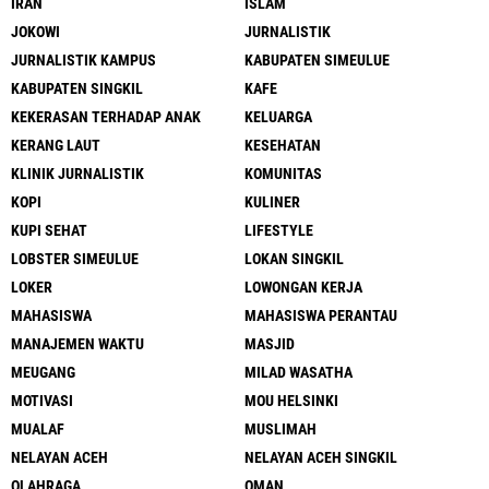
IRAN
ISLAM
JOKOWI
JURNALISTIK
JURNALISTIK KAMPUS
KABUPATEN SIMEULUE
KABUPATEN SINGKIL
KAFE
KEKERASAN TERHADAP ANAK
KELUARGA
KERANG LAUT
KESEHATAN
KLINIK JURNALISTIK
KOMUNITAS
KOPI
KULINER
KUPI SEHAT
LIFESTYLE
LOBSTER SIMEULUE
LOKAN SINGKIL
LOKER
LOWONGAN KERJA
MAHASISWA
MAHASISWA PERANTAU
MANAJEMEN WAKTU
MASJID
MEUGANG
MILAD WASATHA
MOTIVASI
MOU HELSINKI
MUALAF
MUSLIMAH
NELAYAN ACEH
NELAYAN ACEH SINGKIL
OLAHRAGA
OMAN