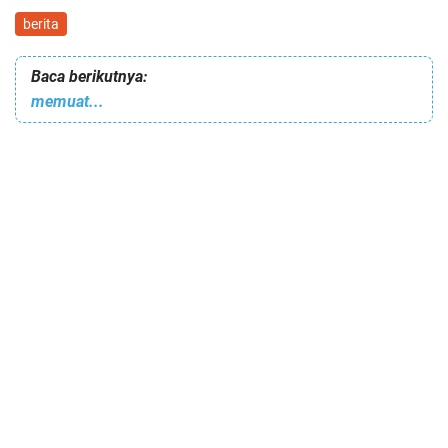
berita
Baca berikutnya:
memuat...