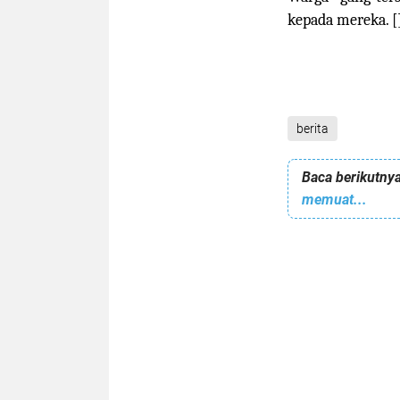
kepada mereka.
[
berita
Baca berikutnya
memuat...