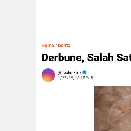
Home
/
berita
Derbune, Salah Sa
Teuku Emy
1/27/18, 15:15 WIB