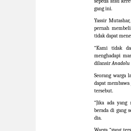
sepeda atau kere
gang ini.
Yassir Mutashar,
pernah membeli
tidak dapat men
“Kami tidak d
menghadapi masa
dilansir
Anadolu
Seorang warga l
dapat membawa j
tersebut.
“Jika ada yang
berada di gang 
dia.
Warga “gang ter