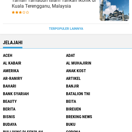
Taman Tamadun Islam Tarikan Ikonik di
Kuala Terengganu, Malaysia
TERPOPULER LAINNYA
JELAJAHI
ACEH
ADAT
AL KABAIR
AL MUHAJIRIN
AMERIKA
ANAK KOST
AR-RANIRY
ARTIKEL
BAHARI
BANJIR
BANK SYARIAH
BATALION TNI
BEAUTY
BEITA
BERITA
BIREUEN
BISNIS
BREKING NEWS
BUDAYA
BUKU