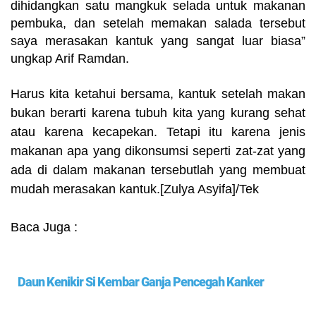
dihidangkan satu mangkuk selada untuk makanan
pembuka, dan setelah memakan salada tersebut
saya merasakan kantuk yang sangat luar biasa”
ungkap Arif Ramdan.
Harus kita ketahui bersa
m
a
,
kantuk setelah
m
akan
bukan berarti karena tubuh kita yang kurang sehat
atau karena ke
c
apekan
.
Tetapi itu karena jenis
m
akanan apa yang dikonsu
m
si seperti zat-zat yang
ada di dala
m
m
akanan tersebutlah yang
m
e
m
buat
m
udah
m
erasakan kantuk
.
[Zulya Asyifa]/Tek
Baca Juga :
Daun Kenikir Si Kembar Ganja Pencegah Kanker