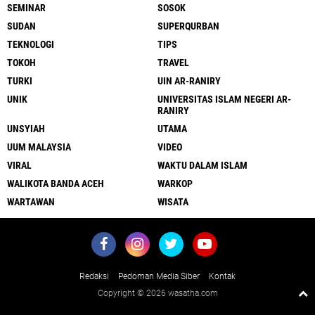
SEMINAR
SOSOK
SUDAN
SUPERQURBAN
TEKNOLOGI
TIPS
TOKOH
TRAVEL
TURKI
UIN AR-RANIRY
UNIK
UNIVERSITAS ISLAM NEGERI AR-
RANIRY
UNSYIAH
UTAMA
UUM MALAYSIA
VIDEO
VIRAL
WAKTU DALAM ISLAM
WALIKOTA BANDA ACEH
WARKOP
WARTAWAN
WISATA
Redaksi
Pedoman Media Siber
Kontak
Copyright ©
2026 wasatha.com