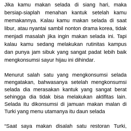
Jika ka
m
u
m
akan selada di siang hari
,
m
aka
bersiap-siaplah
m
enahan kantuk setelah ka
m
u
m
e
m
akannya
.
Kalau ka
m
u
m
akan selada di saat
libur
,
atau nyantai sa
m
bil nonton dra
m
a korea
,
tidak
m
enjadi
m
asalah jika ingin
m
akan selada ini
.
Tapi
kalau ka
m
u sedang
m
elakukan rutinitas
k
a
m
pus
dan punya ja
m
sibuk yang sangat padat lebih baik
mengkonsumsi
sayur hijau ini dihindar
.
Menurut salah satu yang mengkonsumsi selada
mengatakan, bahwasanya setelah mengkonsumsi
selada dia merasakan kantuk yang sangat berat
sehingga dia tidak bisa melakukan aktifitas lain.
Selada itu dikonsumsi di jamuan makan malan di
Turki yang menu utamanya itu daun selada
“Saat saya makan disalah satu restoran Turki,