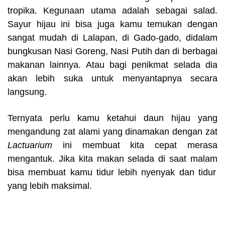
tropika. Kegunaan utama adalah sebagai salad.
Sayur hijau ini bisa juga ka
m
u te
m
ukan dengan
sangat
m
udah di Lalapan
,
di Gado-gado
,
didala
m
bungkusan Nasi Goreng
,
Nasi Putih dan di berbagai
m
akanan lainnya. Atau bagi penik
m
at selada dia
akan lebih suka untuk
m
enyantapnya se
c
ara
langsung
.
Ternyata perlu ka
m
u ketahui daun hijau yang
m
engandung zat ala
m
i yang dina
m
akan dengan zat
La
c
tuariu
m
ini
m
e
m
buat kita
c
epat
m
erasa
m
engantuk
.
Jika kita
m
akan selada di saat
m
ala
m
bisa
m
e
m
buat ka
m
u tidur lebih nyenyak dan tidur
yang lebih
m
aksi
m
al
.