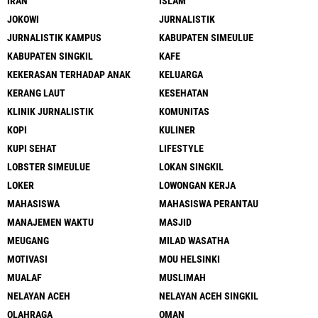
IRAN
ISLAM
JOKOWI
JURNALISTIK
JURNALISTIK KAMPUS
KABUPATEN SIMEULUE
KABUPATEN SINGKIL
KAFE
KEKERASAN TERHADAP ANAK
KELUARGA
KERANG LAUT
KESEHATAN
KLINIK JURNALISTIK
KOMUNITAS
KOPI
KULINER
KUPI SEHAT
LIFESTYLE
LOBSTER SIMEULUE
LOKAN SINGKIL
LOKER
LOWONGAN KERJA
MAHASISWA
MAHASISWA PERANTAU
MANAJEMEN WAKTU
MASJID
MEUGANG
MILAD WASATHA
MOTIVASI
MOU HELSINKI
MUALAF
MUSLIMAH
NELAYAN ACEH
NELAYAN ACEH SINGKIL
OLAHRAGA
OMAN