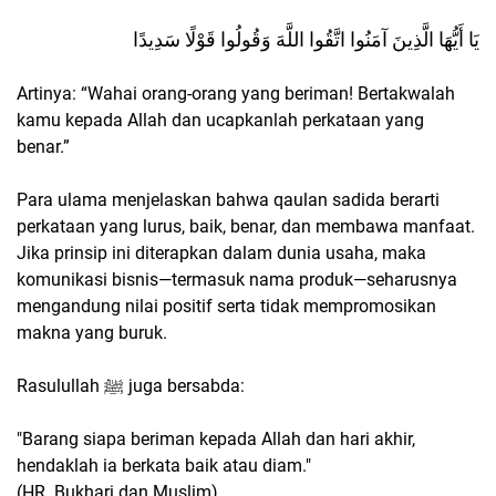
يَا أَيُّهَا الَّذِينَ آمَنُوا اتَّقُوا اللَّهَ وَقُولُوا قَوْلًا سَدِيدًا
Artinya: “Wahai orang-orang yang beriman! Bertakwalah
kamu kepada Allah dan ucapkanlah perkataan yang
benar.”
Para ulama menjelaskan bahwa qaulan sadida berarti
perkataan yang lurus, baik, benar, dan membawa manfaat.
Jika prinsip ini diterapkan dalam dunia usaha, maka
komunikasi bisnis—termasuk nama produk—seharusnya
mengandung nilai positif serta tidak mempromosikan
makna yang buruk.
Rasulullah ﷺ juga bersabda:
"Barang siapa beriman kepada Allah dan hari akhir,
hendaklah ia berkata baik atau diam."
(HR. Bukhari dan Muslim)