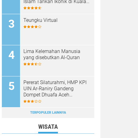
Islam Tarikan Ikonik di Kuala
Terengganu, Malaysia
Teungku Virtual
Lima Kelemahan Manusia
yang disebutkan Al-Quran
Pererat Silaturahmi, HMP KPI
UIN Ar-Raniry Gandeng
Dompet Dhuafa Aceh
Sukseskan Communication
Care VI
TERPOPULER LAINNYA
WISATA