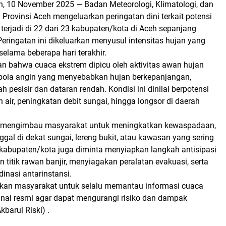
n, 10 November 2025 — Badan Meteorologi, Klimatologi, dan
Provinsi Aceh mengeluarkan peringatan dini terkait potensi
 terjadi di 22 dari 23 kabupaten/kota di Aceh sepanjang
ringatan ini dikeluarkan menyusul intensitas hujan yang
elama beberapa hari terakhir.
 bahwa cuaca ekstrem dipicu oleh aktivitas awan hujan
a pola angin yang menyebabkan hujan berkepanjangan,
h pesisir dan dataran rendah. Kondisi ini dinilai berpotensi
ir, peningkatan debit sungai, hingga longsor di daerah
 mengimbau masyarakat untuk meningkatkan kewaspadaan,
ggal di dekat sungai, lereng bukit, atau kawasan yang sering
kabupaten/kota juga diminta menyiapkan langkah antisipasi
 titik rawan banjir, menyiagakan peralatan evakuasi, serta
inasi antarinstansi.
an masyarakat untuk selalu memantau informasi cuaca
kanal resmi agar dapat mengurangi risiko dan dampak
barul Riski) .