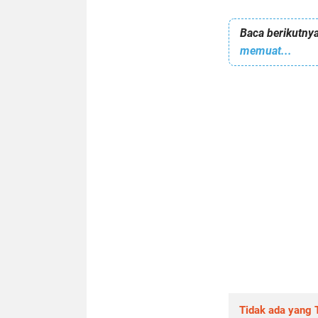
Baca berikutnya
memuat...
Tidak ada yang T