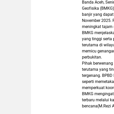
Banda Aceh, Seni
Geofisika (BMKG) 
banjir yang dapat
November 2025. Pe
meningkat tajam s
BMKG menjelaskan
yang tinggi sert
terutama di wilaya
memicu genangan a
perbukitan.
Pihak berwenang
terutama yang tin
tergenang. BPBD 
seperti memetakan
memperkuat koord
BMKG mengingatk
terbaru melalui 
bencana(M.Rezi Ak