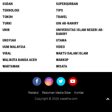
SUDAN
SUPERQURBAN
TEKNOLOGI
TIPS
TOKOH
TRAVEL
TURKI
UIN AR-RANIRY
UNIK
UNIVERSITAS ISLAM NEGERI AR-
RANIRY
UNSYIAH
UTAMA
UUM MALAYSIA
VIDEO
VIRAL
WAKTU DALAM ISLAM
WALIKOTA BANDA ACEH
WARKOP
WARTAWAN
WISATA
Redaksi
Pedoman Media Siber
Kontak
Copyright ©
2026 wasatha.com