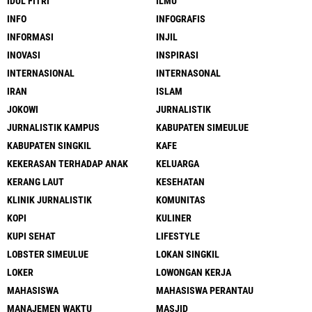
IDUL FITRI
ILMU
INFO
INFOGRAFIS
INFORMASI
INJIL
INOVASI
INSPIRASI
INTERNASIONAL
INTERNASONAL
IRAN
ISLAM
JOKOWI
JURNALISTIK
JURNALISTIK KAMPUS
KABUPATEN SIMEULUE
KABUPATEN SINGKIL
KAFE
KEKERASAN TERHADAP ANAK
KELUARGA
KERANG LAUT
KESEHATAN
KLINIK JURNALISTIK
KOMUNITAS
KOPI
KULINER
KUPI SEHAT
LIFESTYLE
LOBSTER SIMEULUE
LOKAN SINGKIL
LOKER
LOWONGAN KERJA
MAHASISWA
MAHASISWA PERANTAU
MANAJEMEN WAKTU
MASJID