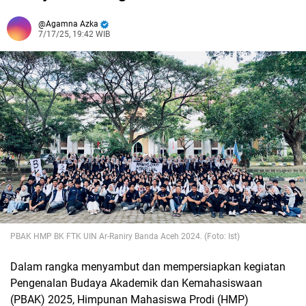
Agamna Azka
7/17/25, 19:42 WIB
PBAK HMP BK FTK
UIN Ar-Raniry Banda Aceh 2024. (Foto: Ist)
Dalam rangka menyambut dan mempersiapkan kegiatan
Pengenalan Budaya Akademik dan Kemahasiswaan
(PBAK) 2025, Himpunan Mahasiswa Prodi (HMP)