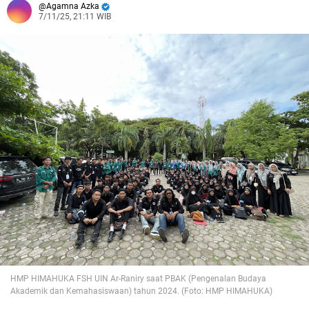
Agamna Azka
7/11/25, 21:11 WIB
HMP HIMAHUKA FSH UIN Ar-Raniry saat PBAK (Pengenalan Budaya
Akademik dan Kemahasiswaan) tahun 2024. (Foto: HMP HIMAHUKA)