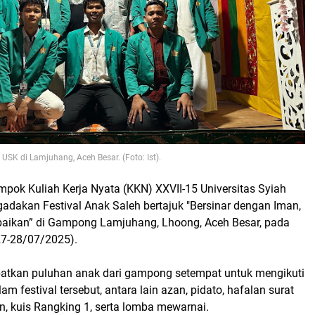
SK di Lamjuhang, Aceh Besar. (Foto: Ist).
mpok Kuliah Kerja Nyata (KKN) XXVII-15 Universitas Syiah
adakan Festival Anak Saleh bertajuk "Bersinar dengan Iman,
aikan” di Gampong Lamjuhang, Lhoong, Aceh Besar, pada
(27-28/07/2025).
ibatkan puluhan anak dari gampong setempat untuk mengikuti
m festival tersebut, antara lain azan, pidato, hafalan surat
n, kuis Rangking 1, serta lomba mewarnai.