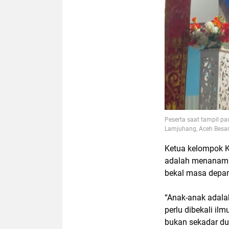
Peserta saat tampil p
Lamjuhang, Aceh Besar. 
Ketua kelompok KK
adalah menanamka
bekal masa depa
“Anak-anak adala
perlu dibekali ilm
bukan sekadar dun