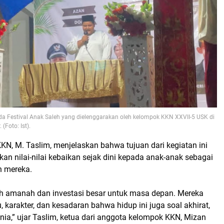
ada
Festival Anak Saleh
yang dielenggarakan oleh kelompok KKN XXVII-5 USK di
(Foto: Ist).
N, M. Taslim, menjelaskan bahwa tujuan dari kegiatan ini
n nilai-nilai kebaikan sejak dini kepada anak-anak sebagai
n mereka.
h amanah dan investasi besar untuk masa depan. Mereka
u, karakter, dan kesadaran bahwa hidup ini juga soal akhirat,
ia,” ujar Taslim, ketua dari anggota kelompok KKN, Mizan