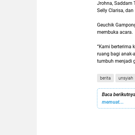
Jrohna, Saddam Th
Selly Clarisa, dan
Geuchik Gampong 
membuka acara.
“Kami berterima 
ruang bagi anak-
tumbuh menjadi ge
berita
unsyiah
Baca berikutnya
memuat...