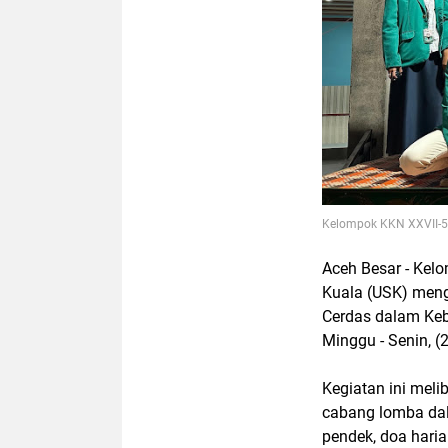
Kelompok KKN XXVII-5 U
Aceh Besar - Kelo
Kuala (USK) meng
Cerdas dalam Keb
Minggu - Senin, 
Kegiatan ini mel
cabang lomba dala
pendek, doa haria