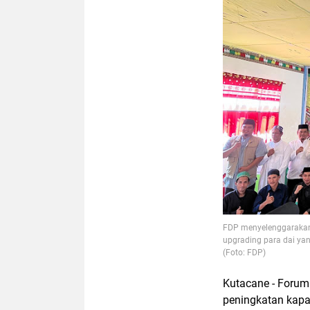
FDP menyelenggarakan
upgrading para dai ya
(Foto: FDP)
Kutacane - Foru
peningkatan kapa