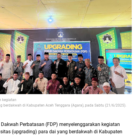
 kegiatan
ng berdakwah di Kabupaten Aceh Tenggara (Agara), pada Sabtu (21/6/2025).
m Dakwah Perbatasan (FDP) menyelenggarakan kegiatan
sitas (upgrading) para dai yang berdakwah di Kabupaten