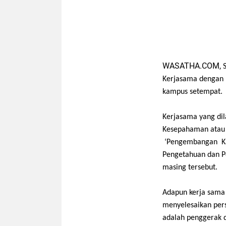
WASATHA.COM,
Kerjasama
d
engan 
k
ampus
s
etempat.
Kerjasama yang di
Kesepahaman atau
‘
Pengembangan Ka
Pengetahuan dan 
masing
tersebut
.
Adapun kerja sama
menyelesaikan
p
er
adalah
p
enggerak 