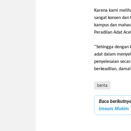
Karena kami melih
sangat konsen dan 
kampus dan mahasi
Peradilan Adat Ac
“
Sehingga dengan k
adat dalam menyel
penyelesaian secar
berkeadilan,
d
amai
berita
Baca berikutnya
Imeum Mukim T