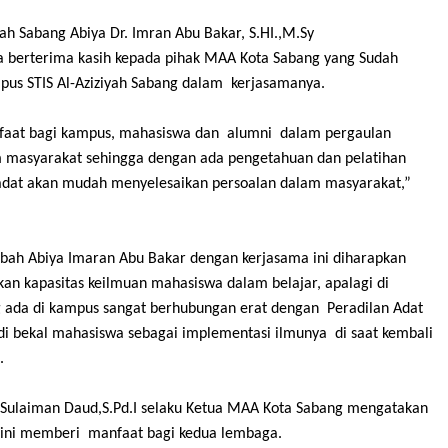
yah Sabang Abiya Dr. Imran Abu Bakar, S.HI.,M.Sy
a
berterima kasih
k
epada pihak MAA Kota Sabang yang Sudah
s STIS Al-Aziziyah Sabang dalam kerjasamanya.
faat bagi kampus,
m
ahasiswa dan
a
lumni dalam pergaulan
m
m
asyarakat sehingga dengan ada pengetahuan dan pelatihan
a
dat akan mudah menyelesaikan persoalan dalam masyarakat
,”
mbah Abiya Imaran Abu Bakar
dengan kerjasama ini
diharapkan
an kapasitas keilmuan mahasiswa dalam belajar
,
apalagi di
g ada di kampus sangat berhubungan erat dengan Peradilan Adat
di bekal mahasiswa sebagai implementasi ilmunya di saat kembali
.
 Sulaiman Daud,S.Pd.I selaku Ketua MAA Kota Sabang mengatakan
 ini memberi manfaat bagi kedua lembaga
.