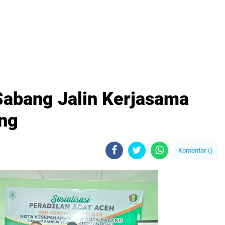
Sabang Jalin Kerjasama
ng
Komentar (
)