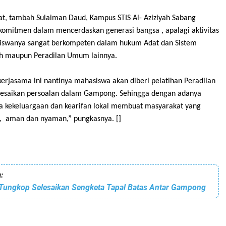
at
, tambah Sulaiman Daud,
Kampus STIS Al- Aziziyah Sabang
komitmen dalam mencerdaskan generasi bangsa , apalagi aktivitas
swanya sangat berkompeten dalam hukum Adat dan Sistem
eh maupun Peradilan Umum lainnya.
erjasama ini
nantinya mahasiswa akan diberi pelatihan Peradilan
esaikan persoalan dalam Gampong. Sehingga dengan adanya
a kekeluargaan dan kearifan lokal membuat masyarakat yang
,
a
man dan nyaman
,” pungkasnya.
[]
:
ungkop Selesaikan Sengketa Tapal Batas Antar Gampong