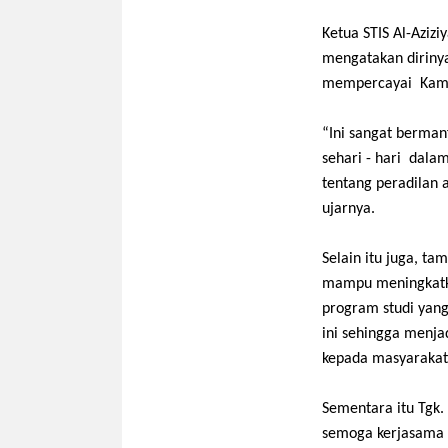
Ketua STIS Al-Azizi
mengatakan
diriny
mempercayai Kampu
“
Ini sangat berman
sehari - hari dala
tentang peradilan
ujarnya.
Selain itu
juga
, ta
mampu
meningkatk
program studi yan
ini sehingga menja
kepada masyarakat
Se
mentara itu
Tgk.
semoga
k
erjasama