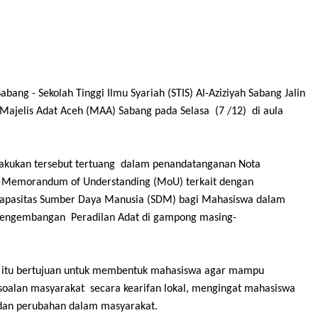
Sabang
- Sekolah Tinggi Ilmu Syariah (STIS) Al-Aziziyah Sabang Jalin
Majelis Adat Aceh (MAA) Sabang
p
ada Selasa (7 /12) di
a
ula
lakukan tersebut tertuang dalam penandatanganan Nota
 Memorandum of Understanding (MoU) terkait dengan
pasitas Sumber Daya Manusia (SDM) bagi Mahasiswa dalam
Pengembangan Peradilan Adat di
g
ampong
m
asing-
 itu bertujuan untuk membentuk
mahasiswa
agar
mampu
soalan masyarakat secara kearifan lokal
, mengingat mahasiswa
dan
p
erubahan dalam masyaraka
t.