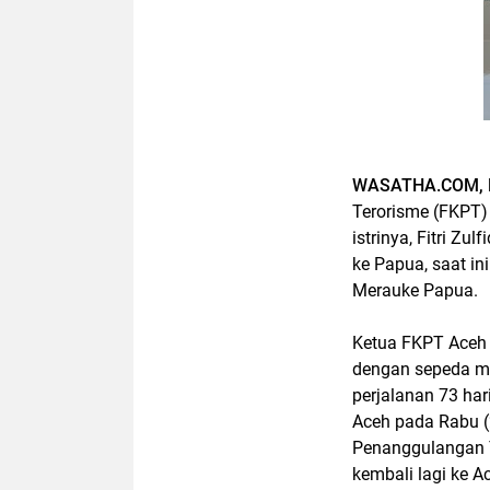
WASATHA.COM, 
Terorisme (FKPT
istrinya, Fitri Zu
ke Papua, saat in
Merauke Papua.
Ketua FKPT Aceh b
dengan sepeda mo
perjalanan 73 har
Aceh pada Rabu (
Penanggulangan T
kembali lagi ke A