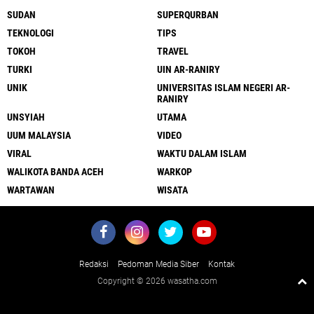
SUDAN
SUPERQURBAN
TEKNOLOGI
TIPS
TOKOH
TRAVEL
TURKI
UIN AR-RANIRY
UNIK
UNIVERSITAS ISLAM NEGERI AR-
RANIRY
UNSYIAH
UTAMA
UUM MALAYSIA
VIDEO
VIRAL
WAKTU DALAM ISLAM
WALIKOTA BANDA ACEH
WARKOP
WARTAWAN
WISATA
Redaksi
Pedoman Media Siber
Kontak
Copyright ©
2026 wasatha.com