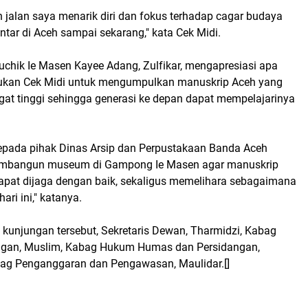
 jalan saya menarik diri dan fokus terhadap cagar budaya
ntar di Aceh sampai sekarang," kata Cek Midi.
uchik Ie Masen Kayee Adang, Zulfikar, mengapresiasi apa
kukan Cek Midi untuk mengumpulkan manuskrip Aceh yang
ngat tinggi sehingga generasi ke depan dapat mempelajarinya
epada pihak Dinas Arsip dan Perpustakaan Banda Aceh
mbangun museum di Gampong Ie Masen agar manuskrip
apat dijaga dengan baik, sekaligus memelihara sebagaimana
ari ini," katanya.
 kunjungan tersebut, Sekretaris Dewan, Tharmidzi, Kabag
an, Muslim, Kabag Hukum Humas dan Persidangan,
ag Penganggaran dan Pengawasan, Maulidar.[]