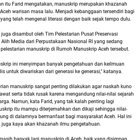
n itu Farid mengatakan, manuskrip merupakan khazanah
Aceh warisan masa lalu. Menjadi kebanggaan tersendiri bagi
ang telah mengenal literasi dengan baik sejak tempo dulu.
juga disambut oleh Tim Pelestarian Pusat Preservasi
Alih Media dari Perpustakaan Nasional RI yang sedang
 pelestarian manuskrip di Rumoh Manuskrip Aceh tersebut.
skrip ini menyimpan banyak pengetahuan dan keilmuan
is untuk diwariskan dari generasi ke generasi," katanya.
tarian manuskrip sangat penting dilakukan agar naskah kuno
erawat serta tidak rusak karena mengandung nilai-nilai sejarah
rga. Namun, kata Farid, yang tak kalah penting lagi
krip itu mampu diterjemahkan dan dikaji sehingga nilai-
dung di dalamnya bermanfaat bagi masyarakat Aceh. Hal ini
 juga kaya akan khazanah ilmu pengetahuan.
masih banyak lagi manuskrip di Aceh, baik yang disimpan