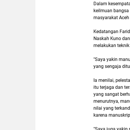
Dalam kesempata
keilmuan bangsa 
masyarakat Aceh y
Kedatangan Farid 
Naskah Kuno dan 
melakukan teknik
"Saya yakin manu
yang sengaja ditul
Ia menilai, peles
itu terjaga dan t
yang sangat berha
menurutnya, manus
nilai yang terkan
karena manuskrip
"Saya juga yakin 