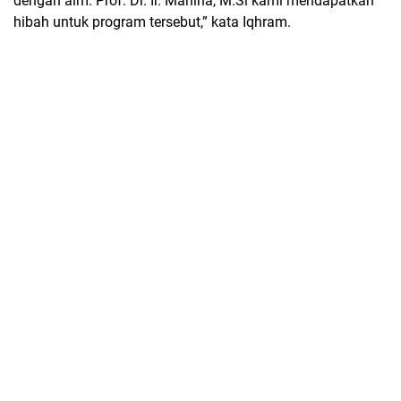
dengan alm. Prof. Dr. Ir. Marlina, M.Si kami mendapatkan
hibah untuk program tersebut,” kata Iqhram.