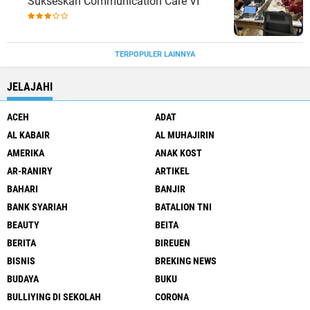
Sukseskan Communication Care VI
TERPOPULER LAINNYA
JELAJAHI
ACEH
ADAT
AL KABAIR
AL MUHAJIRIN
AMERIKA
ANAK KOST
AR-RANIRY
ARTIKEL
BAHARI
BANJIR
BANK SYARIAH
BATALION TNI
BEAUTY
BEITA
BERITA
BIREUEN
BISNIS
BREKING NEWS
BUDAYA
BUKU
BULLIYING DI SEKOLAH
CORONA