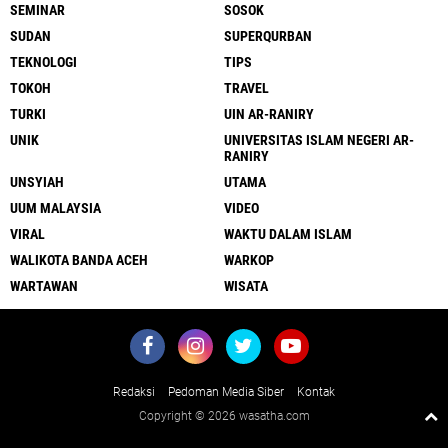
SEMINAR
SOSOK
SUDAN
SUPERQURBAN
TEKNOLOGI
TIPS
TOKOH
TRAVEL
TURKI
UIN AR-RANIRY
UNIK
UNIVERSITAS ISLAM NEGERI AR-
RANIRY
UNSYIAH
UTAMA
UUM MALAYSIA
VIDEO
VIRAL
WAKTU DALAM ISLAM
WALIKOTA BANDA ACEH
WARKOP
WARTAWAN
WISATA
Redaksi
Pedoman Media Siber
Kontak
Copyright ©
2026 wasatha.com