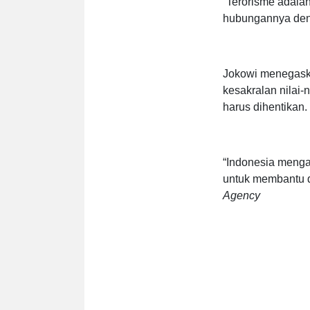
“Terorisme adalah 
hubungannya den
Jokowi menegask
kesakralan nilai-
harus dihentikan.
“Indonesia menga
untuk membantu du
Agency