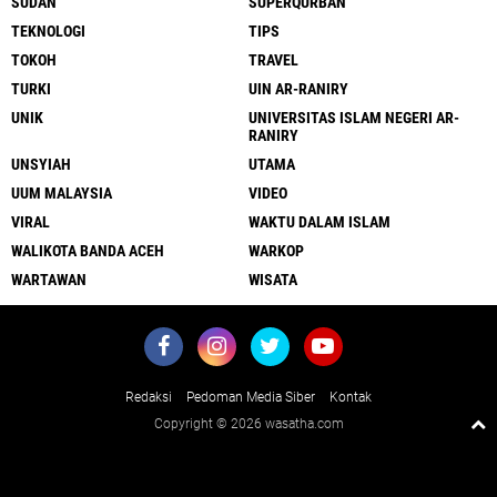
SUDAN
SUPERQURBAN
TEKNOLOGI
TIPS
TOKOH
TRAVEL
TURKI
UIN AR-RANIRY
UNIK
UNIVERSITAS ISLAM NEGERI AR-
RANIRY
UNSYIAH
UTAMA
UUM MALAYSIA
VIDEO
VIRAL
WAKTU DALAM ISLAM
WALIKOTA BANDA ACEH
WARKOP
WARTAWAN
WISATA
Redaksi
Pedoman Media Siber
Kontak
Copyright ©
2026 wasatha.com