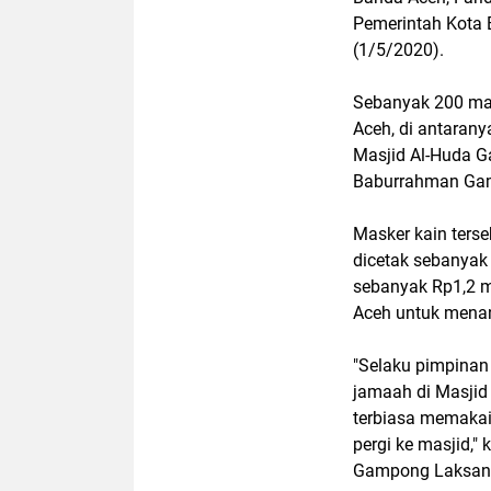
Pemerintah Kota
(1/5/2020).
Sebanyak 200 mas
Aceh, di antarany
Masjid Al-Huda 
Baburrahman Gam
Masker kain ters
dicetak sebanyak
sebanyak Rp1,2 m
Aceh untuk menan
"Selaku pimpinan
jamaah di Masji
terbiasa memakai 
pergi ke masjid,
Gampong Laksan