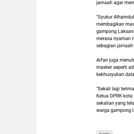
jamaah agar mema
"Syukur Alhamdul
membagikan mask
gampong Laksana
merasa nyaman me
sebagian jamaah 
Arfan juga menut
masker seperti ad
kekhusyukan dal
"Sekali lagi teri
Ketua DPRK kota
sekalian yang tel
warga gampong la