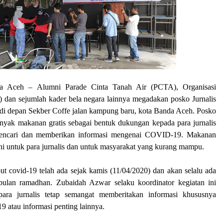
a Aceh –
Alumni Parade Cinta Tanah Air
(PCTA),
Organisasi
s)
dan sejumlah
kader bela negara lainnya megadakan posko Jurnalis
di depan Sekber Coffe jalan kampung baru, kota Banda Aceh. Posko
nyak makanan gratis sebagai bentuk dukungan kepada para jurnalis
mencari dan memberikan informasi mengenai COVID
-
19. Makanan
ini untuk para jurnalis dan untuk masyarakat yang kurang mampu.
put covid
-
19 telah ada sejak kamis (11/04/2020) dan akan selalu ada
bulan ramadhan.
Zubaidah Azwar
selaku
koordinator kegiatan in
i
ara jurnalis tet
a
p semangat memberitakan informasi khususnya
19 atau informasi penting lainnya.