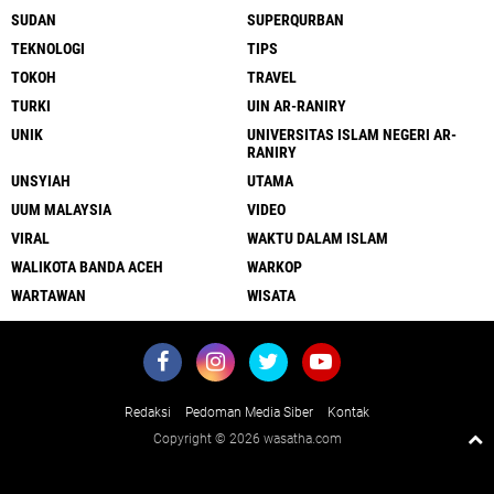
SUDAN
SUPERQURBAN
TEKNOLOGI
TIPS
TOKOH
TRAVEL
TURKI
UIN AR-RANIRY
UNIK
UNIVERSITAS ISLAM NEGERI AR-
RANIRY
UNSYIAH
UTAMA
UUM MALAYSIA
VIDEO
VIRAL
WAKTU DALAM ISLAM
WALIKOTA BANDA ACEH
WARKOP
WARTAWAN
WISATA
Redaksi
Pedoman Media Siber
Kontak
Copyright ©
2026 wasatha.com