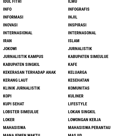
IDUL FITRI
ILMU
INFO
INFOGRAFIS
INFORMASI
INJIL
INOVASI
INSPIRASI
INTERNASIONAL
INTERNASONAL
IRAN
ISLAM
JOKOWI
JURNALISTIK
JURNALISTIK KAMPUS
KABUPATEN SIMEULUE
KABUPATEN SINGKIL
KAFE
KEKERASAN TERHADAP ANAK
KELUARGA
KERANG LAUT
KESEHATAN
KLINIK JURNALISTIK
KOMUNITAS
KOPI
KULINER
KUPI SEHAT
LIFESTYLE
LOBSTER SIMEULUE
LOKAN SINGKIL
LOKER
LOWONGAN KERJA
MAHASISWA
MAHASISWA PERANTAU
MANAJEMEN WAKTU
MASJID