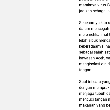
maraknya virus C
jadikan sebagai 
Sebenarnya kita 
dalam mencegah pe
meremehkan hal t
lebih sibuk menc
keberadaanya. ha
sebagai salah sa
kawasan Aceh, y
mengisolasi diri 
tangan
Saat ini cara yan
dengan mempraktik
menjaga tubuh de
mencuci tangan 
makanan yang begi