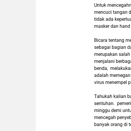
Untuk mencegahny
mencuci tangan d
tidak ada keperl
masker dan hand s
Bicara tentang me
sebagai bagian d
merupakan salah 
menjalani berbaga
benda, melakukan
adalah memegan 
virus menempel p
Tahukah kalian b
sentuhan. pemer
minggu demi untuk
mencegah penyeba
banyak orang di