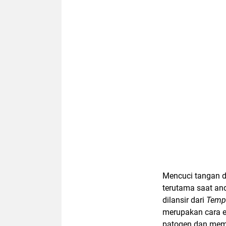
Mencuci tangan d
terutama saat an
dilansir dari
Tempo
merupakan cara e
patogen dan mem