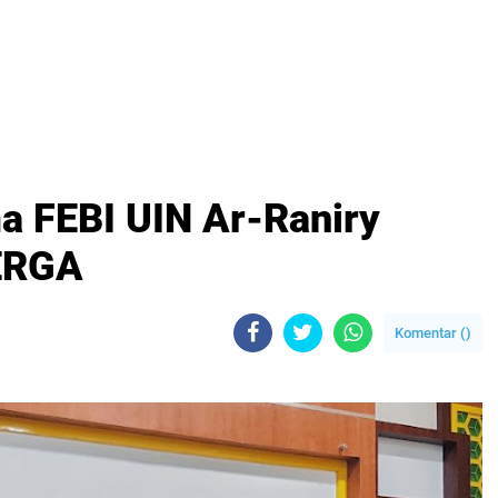
a FEBI UIN Ar-Raniry
ERGA
Komentar (
)