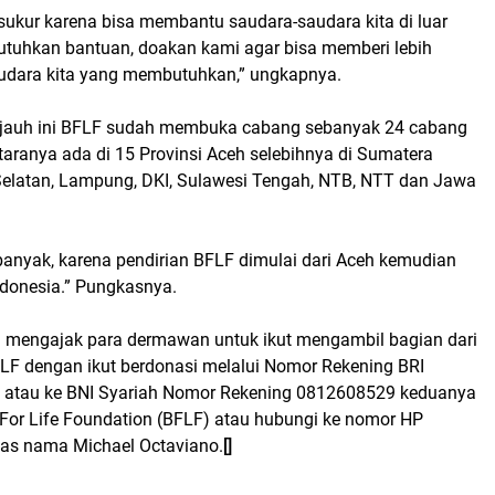
ersukur karena bisa membantu saudara-saudara kita di luar
uhkan bantuan, doakan kami agar bisa memberi lebih
udara kita yang membutuhkan,” ungkapnya.
ejauh ini BFLF sudah membuka cabang sebanyak 24 cabang
ntaranya ada di 15 Provinsi Aceh selebihnya di Sumatera
Selatan, Lampung, DKI, Sulawesi Tengah, NTB, NTT dan Jawa
banyak, karena pendirian BFLF dimulai dari Aceh kemudian
ndonesia.” Pungkasnya.
ni mengajak para dermawan untuk ikut mengambil bagian dari
FLF dengan ikut berdonasi melalui Nomor Rekening BRI
atau ke BNI Syariah Nomor Rekening 0812608529 keduanya
For Life Foundation (BFLF) atau hubungi ke nomor HP
as nama Michael Octaviano.
[]