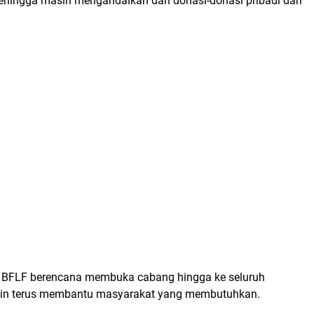
sehingga masih mengandalkan dari donasi-donasi pribadi dari
 BFLF berencana membuka cabang hingga ke seluruh
ngin terus membantu masyarakat yang membutuhkan.