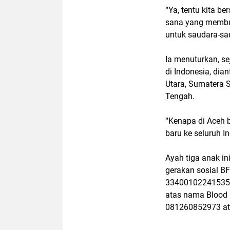
“Ya, tentu kita b
sana yang membut
untuk saudara-sa
Ia menuturkan, s
di Indonesia, dia
Utara, Sumatera 
Tengah.
“Kenapa di Aceh 
baru ke seluruh I
Ayah tiga anak i
gerakan sosial B
33400102241535 
atas nama Blood 
081260852973 at