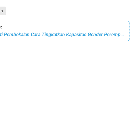
an
:
Puspa Aceh Ikuti Pembekalan Cara Tingkatkan Kapasitas Gender Perempuan