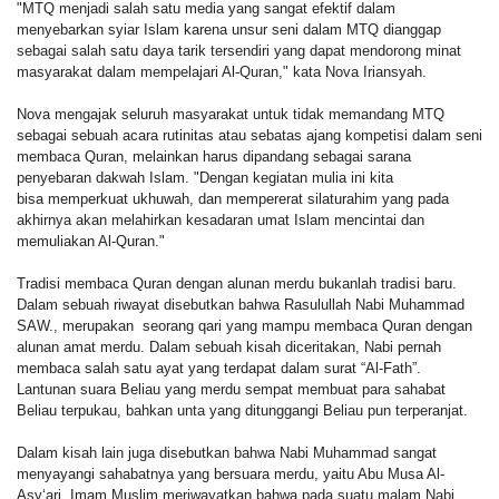
"MTQ menjadi salah satu media yang sangat efektif dalam
menyebarkan syiar Islam karena unsur seni dalam MTQ dianggap
sebagai salah satu daya tarik tersendiri yang dapat mendorong minat
masyarakat dalam mempelajari Al-Quran," kata Nova Iriansyah.
Nova mengajak seluruh masyarakat untuk
tidak memandang MTQ
sebagai sebuah acara rutinitas atau sebatas
ajang kompetisi dalam seni
membaca Quran, melainkan harus dipandang sebagai sarana
penyebaran dakwah Islam. "Dengan kegiatan mulia ini kita
bisa
memperkuat ukhuwah, dan mempererat silaturahim yang pada
akhirnya akan melahirkan kesadaran umat Islam
mencintai dan
memuliakan Al-Qur
an."
Tradisi membaca Quran dengan alunan merdu bukanlah tradisi baru.
Dalam sebuah riwayat disebutkan bahwa Rasulullah Nabi Muhammad
SAW., merupakan seorang qari yang mampu membaca Quran dengan
alunan amat merdu.
Dalam sebuah kisah diceritakan, Nabi pernah
membaca salah satu ayat yang terdapat dalam surat “Al-Fath”.
Lantunan suara Beliau yang merdu sempat membuat para sahabat
Beliau terpukau, bahkan unta yang ditunggangi Beliau pun terperanjat.
Dalam kisah lain juga disebutkan bahwa Nabi Muhammad sangat
menyayangi sahabatnya yang bersuara merdu, yaitu Abu Musa Al-
Asy‘ari. Imam Muslim meriwayatkan bahwa pada suatu malam Nabi