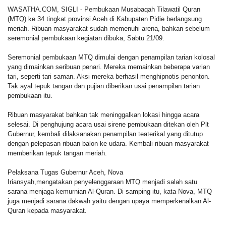
WASATHA.COM, SIGLI -
Pembukaan M
usabaqah Tilawatil Quran
(MTQ) ke 34 tingkat provinsi Aceh di Kabupaten Pidie berlangsung
meriah. Ribuan masyarakat sudah memenuhi arena, bahkan sebelum
seremonial pembukaan kegiatan dibuka, Sabtu 21/09.
Seremonial pembukaan MTQ dimulai dengan penampilan tarian kolosal
yang dimainkan seribuan penari. Mereka memainkan beberapa varian
tari, seperti tari saman. Aksi mereka berhasil menghipnotis penonton.
Tak ayal tepuk tangan dan pujian diberikan usai penampilan tarian
pembukaan itu.
Ribuan masyarakat bahkan tak meninggalkan lokasi hingga acara
selesai. Di penghujung acara usai sirene pembukaan ditekan oleh Plt
Gubernur, kembali dilaksanakan penampilan teaterikal yang ditutup
dengan pelepasan ribuan balon ke udara. Kembali ribuan masyarakat
memberikan tepuk tangan meriah.
Pelaksana Tugas Gubernur Aceh, Nova
Iriansyah,mengatakan
penyeleng
garaan
MTQ menjadi salah satu
sarana menjaga kemurnian Al-Quran. Di samping itu, kata Nova, MTQ
juga
menjadi sarana dakwah yaitu dengan upaya memperkenalkan Al-
Quran kepada masyarakat.