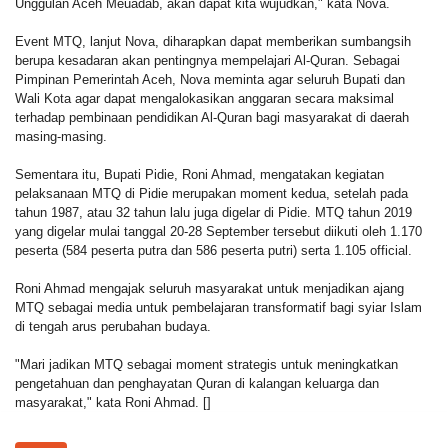
Unggulan Aceh Meuadab, akan dapat kita wujudkan," kata Nova.
Event MTQ, lanjut Nova, diharapkan dapat memberikan sumbangsih
berupa kesadaran akan pentingnya mempelajari Al-Quran. Sebagai
Pimpinan Pemerintah Aceh, Nova meminta agar seluruh Bupati dan
Wali Kota agar dapat mengalokasikan anggaran secara maksimal
terhadap pembinaan pendidikan Al-Quran bagi masyarakat di daerah
masing-masing.
Sementara itu, Bupati Pidie, Roni Ahmad, mengatakan kegiatan
pelaksanaan MTQ di Pidie merupakan moment kedua, setelah pada
tahun 1987, atau 32 tahun lalu juga digelar di Pidie. MTQ tahun 2019
yang digelar mulai tanggal 20-28 September tersebut diikuti oleh 1.170
peserta (
584 peserta putra dan 586 peserta putri) serta 1.105 official.
Roni Ahmad m
engajak seluruh masyarakat untuk menjadikan ajang
MTQ sebagai media untuk pembelajaran transformatif bagi syiar Islam
di tengah arus perubahan budaya.
"Mari jadikan MTQ sebagai moment strategis untuk meningkatkan
pengetahuan dan penghayatan Quran di kalangan keluarga dan
masyarakat," kata Roni Ahmad.
[]