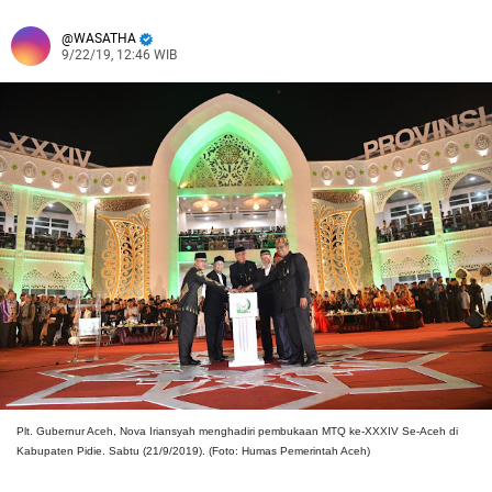
WASATHA
9/22/19, 12:46 WIB
Plt. Gubernur Aceh, Nova Iriansyah menghadiri pembukaan MTQ ke-XXXIV Se-Aceh di
Kabupaten Pidie. Sabtu (21/9/2019). (Foto: Humas Pemerintah Aceh)